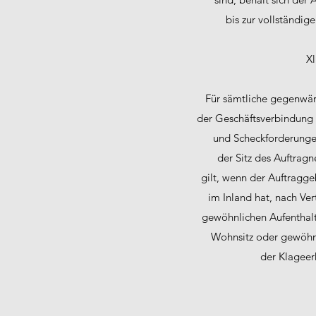
bis zur vollständig
Xl
Für sämtliche gegenwär
der Geschäftsverbindung 
und Scheckforderungen
der Sitz des Auftrag
gilt, wenn der Auftragg
im Inland hat, nach Ve
gewöhnlichen Aufenthalt
Wohnsitz oder gewöhnl
der Klageer