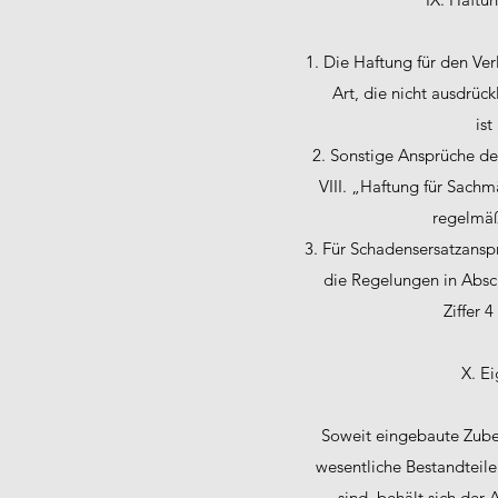
1. Die Haftung für den Ve
Art, die nicht ausdrü
ist
2. Sonstige Ansprüche des
VIII. „Haftung für Sachm
regelmäß
3. Für Schadensersatzans
die Regelungen in Absch
Ziffer 
X. E
Soweit eingebaute Zubeh
wesentliche Bestandteil
sind, behält sich de