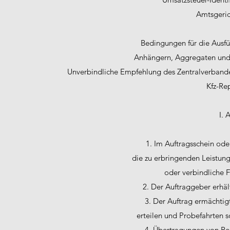
Amtsgeric
Bedingungen für die Ausfü
Anhängern, Aggregaten und 
Unverbindliche Empfehlung des Zentralverbande
Kfz-Re
I. 
1. Im Auftragsschein ode
die zu erbringenden Leistung
oder verbindliche 
2. Der Auftraggeber erhält
3. Der Auftrag ermächtig
erteilen und Probefahrten 
4. Übertragungen von Re