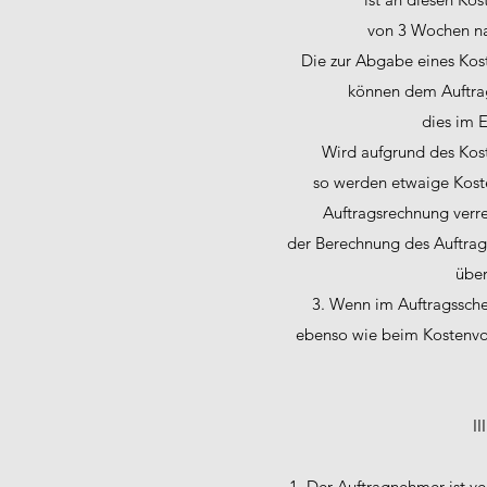
von 3 Wochen n
Die zur Abgabe eines Kos
können dem Auftra
dies im Ei
Wird aufgrund des Kost
so werden etwaige Kost
Auftragsrechnung verr
der Berechnung des Auftrag
über
3. Wenn im Auftragssche
ebenso wie beim Kostenvo
II
1. Der Auftragnehmer ist verp