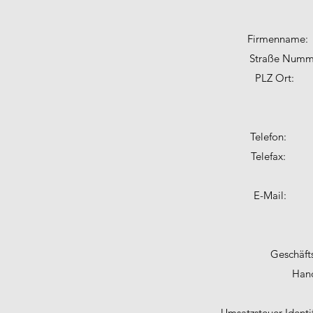
Firmennam
Straße Numm
PLZ Ort
Telefon:
Telefax:
E-M
Geschäft
Hand
Umsatzsteuer-Iden