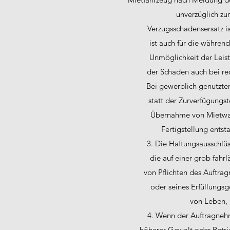
unverzüglich zu
Verzugsschadensersatz i
ist auch für die während
Unmöglichkeit der Leist
der Schaden auch bei rec
Bei gewerblich genutzte
statt der Zurverfügungst
Übernahme von Mietwag
Fertigstellung entst
3. Die Haftungsausschlüss
die auf einer grob fahrl
von Pflichten des Auftrag
oder seines Erfüllungsg
von Leben, 
4. Wenn der Auftragnehm
höherer Gewalt oder Betri