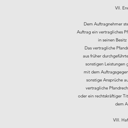
Vll. E
Dem Auftragnehmer ste
Auftrag ein vertragliches 
in seinen Besit
Das vertragliche Pfan
aus früher durchgeführte
sonstigen Leistungen 
mit dem Auftragsgegen
sonstige Ansprüche au
vertragliche Pfandrech
oder ein rechtskräftiger T
dem Au
Vlll. H