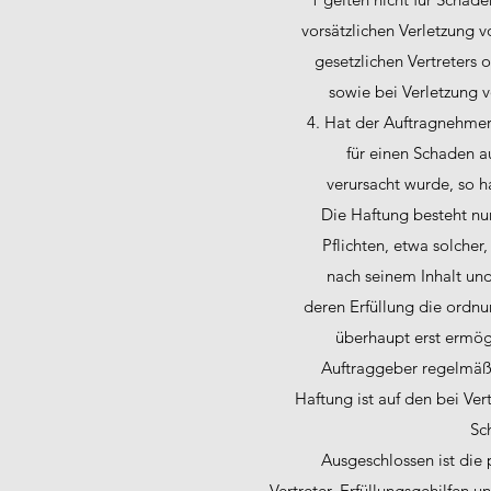
vorsätzlichen Verletzung v
gesetzlichen Vertreters 
sowie bei Verletzung 
4. Hat der Auftragnehme
für einen Schaden a
verursacht wurde, so h
Die Haftung besteht nur
Pflichten, etwa solche
nach seinem Inhalt un
deren Erfüllung die ordn
überhaupt erst ermög
Auftraggeber regelmäßi
Haftung ist auf den bei Ve
Sc
Ausgeschlossen ist die 
Vertreter, Erfüllungsgehilfen