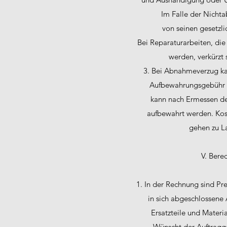
Im Falle der Nicht
von seinen gesetzl
Bei Reparaturarbeiten, die
werden, verkürzt s
3. Bei Abnahmeverzug ka
Aufbewahrungsgebühr 
kann nach Ermessen de
aufbewahrt werden. Ko
gehen zu L
V. Bere
1. In der Rechnung sind Pre
in sich abgeschlossene 
Ersatzteile und Materi
Wünscht der Auftragg