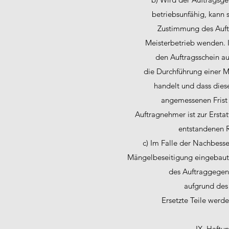
betriebsunfähig, kann 
Zustimmung des Auft
Meisterbetrieb wenden. I
den Auftragsschein au
die Durchführung einer 
handelt und dass dies
angemessenen Frist 
Auftragnehmer ist zur Erst
entstandenen R
c) Im Falle der Nachbesse
Mängelbeseitigung eingebauten
des Auftraggege
aufgrund des
Ersetzte Teile wer
IX. Haftu