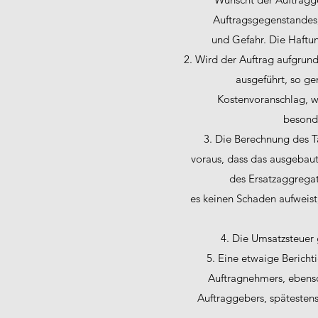
Auftragsgegenstandes,
und Gefahr. Die Haftun
2. Wird der Auftrag aufgrun
ausgeführt, so g
Kostenvoranschlag, wo
besonde
3. Die Berechnung des T
voraus, dass das ausgebau
des Ersatzaggregats
es keinen Schaden aufweis
4. Die Umsatzsteuer 
5. Eine etwaige Berich
Auftragnehmers, ebenso
Auftraggebers, späteste