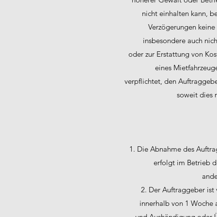
nicht einhalten kann, b
Verzögerungen keine 
insbesondere auch nicht
oder zur Erstattung von Kos
eines Mietfahrzeug
verpflichtet, den Auftraggeb
soweit dies 
1. Die Abnahme des Auftra
erfolgt im Betrieb 
ande
2. Der Auftraggeber ist
innerhalb von 1 Woche 
und Aushändigung oder 